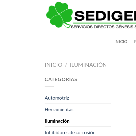
Saltar
al
contenido
INICIO
INICIO
/
ILUMINACIÓN
CATEGORÍAS
Automotriz
Herramientas
Iluminación
Inhibidores de corrosión