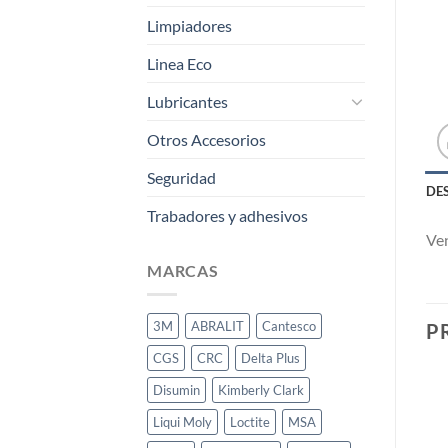
Limpiadores
Linea Eco
Lubricantes
Otros Accesorios
Seguridad
DE
Trabadores y adhesivos
Ven
MARCAS
3M
ABRALIT
Cantesco
P
CGS
CRC
Delta Plus
Disumin
Kimberly Clark
Liqui Moly
Loctite
MSA