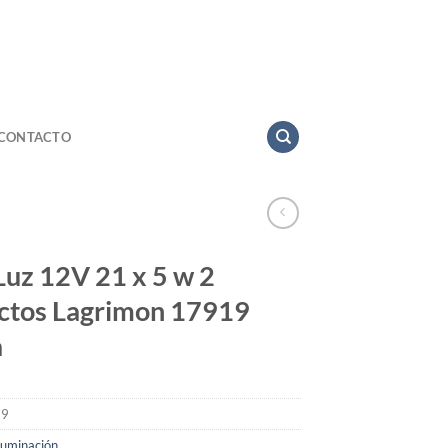
CONTACTO
Luz 12V 21 x 5 w 2
ctos Lagrimon 17919
a
79
luminación