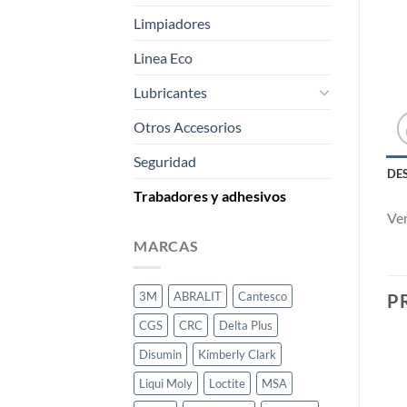
Limpiadores
Linea Eco
Lubricantes
Otros Accesorios
Seguridad
DE
Trabadores y adhesivos
Ven
MARCAS
3M
ABRALIT
Cantesco
P
CGS
CRC
Delta Plus
Disumin
Kimberly Clark
Liqui Moly
Loctite
MSA